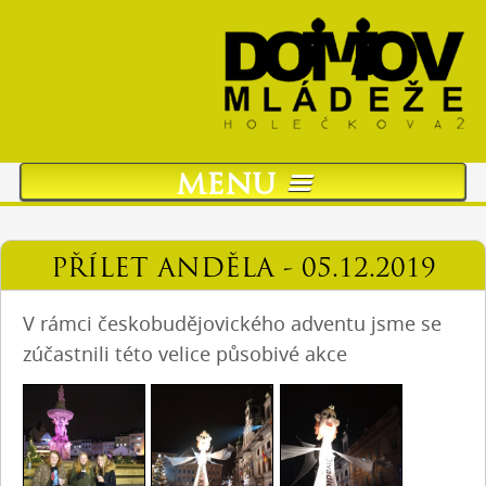
menu
O nás
PŘÍLET ANDĚLA - 05.12.2019
Ubytování žaků
V rámci českobudějovického adventu jsme se
zúčastnili této velice působivé akce
Stravování
Charakteristika zařízení
Hotelové ubytování
Přijímací řízení pro školní rok 2026/2027
Aktuality
Projekty
Kontakty
Kontakty
Kontakty